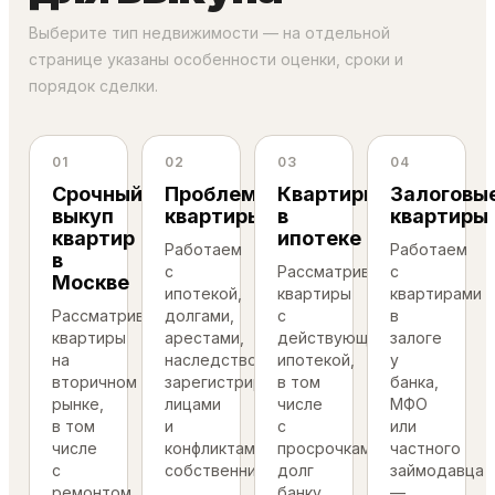
Выберите тип недвижимости — на отдельной
странице указаны особенности оценки, сроки и
порядок сделки.
01
02
03
04
Срочный
Проблемные
Квартиры
Залоговы
выкуп
квартиры
в
квартиры
квартир
ипотеке
Работаем
Работаем
в
с
Рассматриваем
с
Москве
ипотекой,
квартиры
квартирами
Рассматриваем
долгами,
с
в
квартиры
арестами,
действующей
залоге
на
наследством,
ипотекой,
у
вторичном
зарегистрированными
в том
банка,
рынке,
лицами
числе
МФО
в том
и
с
или
числе
конфликтами
просрочками:
частного
с
собственников.
долг
займодавца
ремонтом,
банку
—