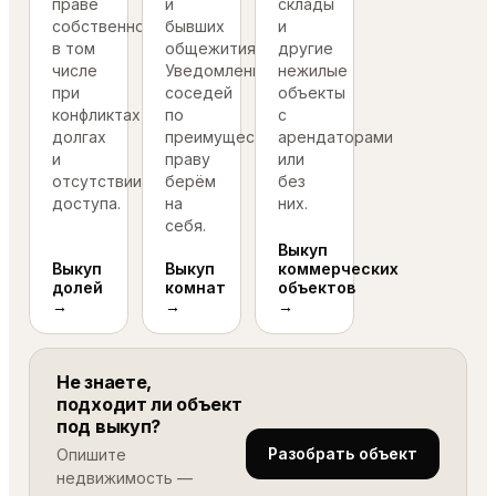
праве
и
склады
собственности,
бывших
и
в том
общежитиях.
другие
числе
Уведомления
нежилые
при
соседей
объекты
конфликтах,
по
с
долгах
преимущественному
арендаторами
и
праву
или
отсутствии
берём
без
доступа.
на
них.
себя.
Выкуп
Выкуп
Выкуп
коммерческих
долей
комнат
объектов
→
→
→
Не знаете,
подходит ли объект
под выкуп?
Разобрать объект
Опишите
недвижимость —