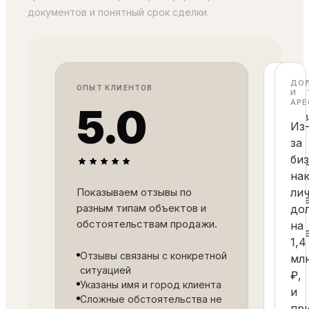
документов и понятный срок сделки.
БАНК
ДО
ОПЫТ КЛИЕНТОВ
И ИПО
И
АРЕ
5.0
Недв
Из
была
за
в
би
зало
на
у
Показываем отзывы по
ли
банка
разным типам объектов и
до
долг
обстоятельствам продажи.
на
сост
1,4
15
Отзывы связаны с конкретной
мл
млн
ситуацией
₽,
₽,
Указаны имя и город клиента
и
а
Сложные обстоятельства не
пр