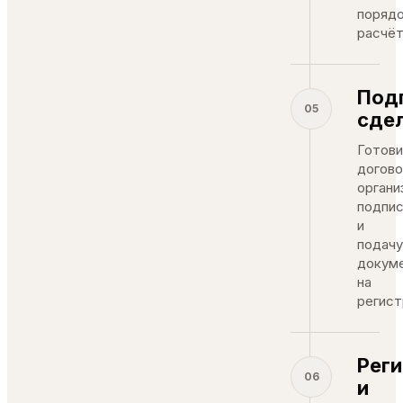
поряд
расчёт
Под
05
сде
Готов
догово
органи
подпис
и
подачу
докум
на
регист
Рег
06
и