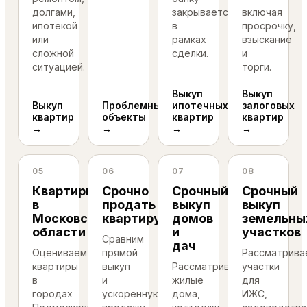
долгами,
закрывается
включая
ипотекой
в
просрочку,
или
рамках
взыскание
сложной
сделки.
и
ситуацией.
торги.
Выкуп
Выкуп
Выкуп
Проблемные
ипотечных
залоговых
квартир
объекты
квартир
квартир
→
→
→
→
05
06
07
08
Квартиры
Срочно
Срочный
Срочный
в
продать
выкуп
выкуп
Московской
квартиру
домов
земельны
области
и
участков
Сравним
дач
Оцениваем
прямой
Рассматрива
квартиры
выкуп
Рассматриваем
участки
в
и
жилые
для
городах
ускоренную
дома,
ИЖС,