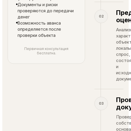
Документы и риски
проверяются до передачи
Пре
02
денег
оце
Возможность аванса
определяется после
Анали
проверки объекта
характ
объект
локаль
Первичная консультация
бесплатна.
спрос,
состо
и
исход
докум
Про
03
док
Прове
собств
основа