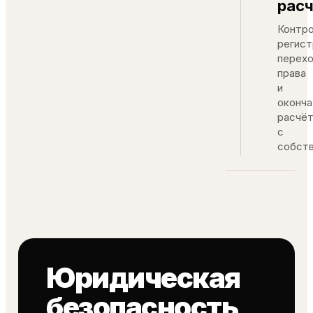
рас
Контр
регис
перех
права
и
оконча
расчё
с
собств
Юридическая
безопасность