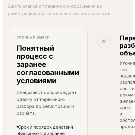
Шесть этапов от первичного обращения до
регистрации сделки и окончательного расчёта.
Пер
СРОЧНЫЙ ВЫКУП
01
раз
Понятный
объ
процесс с
заранее
Уточн
тип
согласованными
недви
условиями
распол
состоя
Специалист сопровождает
докум
сделку от первичного
желае
разбора до регистрации и
срок
расчёта.
и
обсто
продаж
Срок и порядок действий
фиксируются заранее