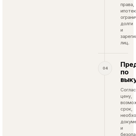
права,
ипотек
ограни
долги
и
зареги
лиц.
Пре
04
по
вык
Согла
цену,
возмо
срок,
необх
докум
и
безопа