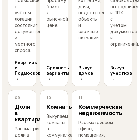
Подмосковья
продажу
коттеджи,
садоводства
с
ближе
дачи,
огородничес
учётом
к
недостроенные
и ЛПХ
локации,
рыночной
объекты
с
состояния,
цене.
и
учётом
документов
сложные
документов
и
ситуации.
и
местного
ограничений.
спроса.
Квартиры
в
Сравнить
Выкуп
Выкуп
Подмосковье
варианты
домов
участков
→
→
→
→
09
10
11
Доли
Комнаты
Коммерческая
в
недвижимость
Выкупаем
квартирах
комнаты
Рассматриваем
Рассматриваем
в
офисы,
доли в
коммуналках
помещения,