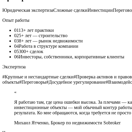
Юридическая экспертиза
Сложные сделки
Инвестиции
Перегов
Опыт работы
01
13+ лет практики
02
5+ лет — строительство
03
8+ лет — рынок недвижимости
04
Работа в структуре компании
05
300+ сделок
06
Инвесторы, собственники, корпоративные клиенты
Экспертиза
#
Крупные и нестандартные сделки
#
Проверка активов и право
объекты
#
Переговоры
#
Досудебное урегулирование
#
Взаимодейс
«
Я работаю там, где цена ошибки высока. За плечами — ка
инвестиционные объекты — мой обычный контур работы. 
результата. Ко мне обращаются, когда требуется не прост
Михаил Ятченко
,
Брокер по недвижимости Sobroker