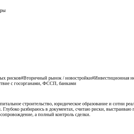
оры
вых рисков
#
Вторичный рынок / новостройки
#
Инвестиционная н
твие с госорганами, ФССП, банками
питальное строительство, юридическое образование и сотни реал
Глубоко разбираюсь в документах, считаю риски, выстраиваю п
о сопровождение, а полный контроль сделки.