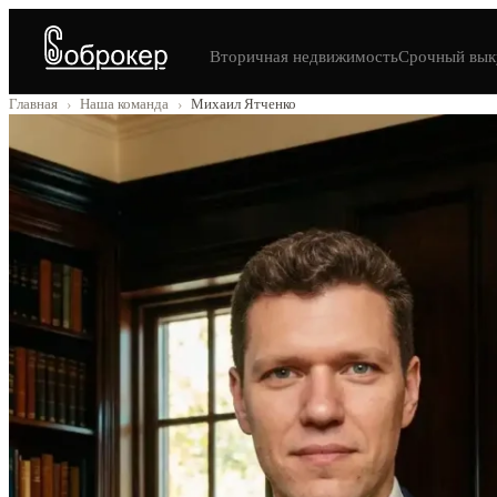
Вторичная недвижимость
Срочный вык
Главная
Наша команда
Михаил Ятченко
›
›