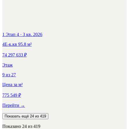
1 Этап 4
·
3 кв. 2026
4Е-к.кв
95.8
м²
74 297 633
₽
Этаж
9
из
27
Цена за м²
775 549
₽
Перейти
→
Показать ещё 24 из 419
Показано
24
из
419