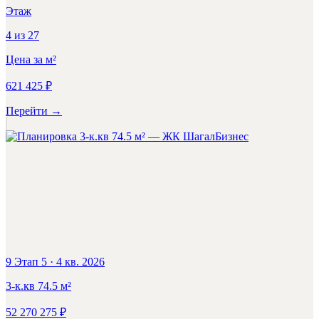
Этаж
4
из
27
Цена за м²
621 425
₽
Перейти
→
Бизнес
9 Этап 5
·
4 кв. 2026
3-к.кв
74.5
м²
52 270 275
₽