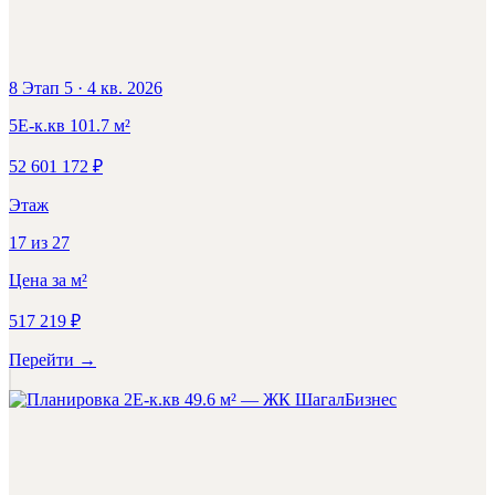
8 Этап 5
·
4 кв. 2026
5Е-к.кв
101.7
м²
52 601 172
₽
Этаж
17
из
27
Цена за м²
517 219
₽
Перейти
→
Бизнес