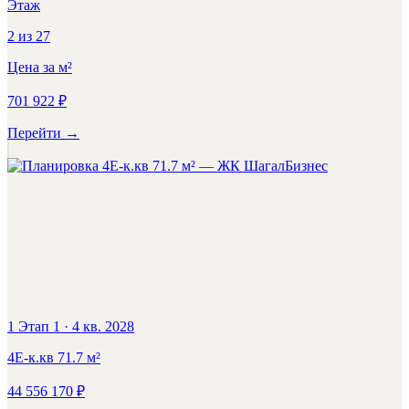
Этаж
2
из
27
Цена за м²
701 922
₽
Перейти
→
Бизнес
1 Этап 1
·
4 кв. 2028
4Е-к.кв
71.7
м²
44 556 170
₽