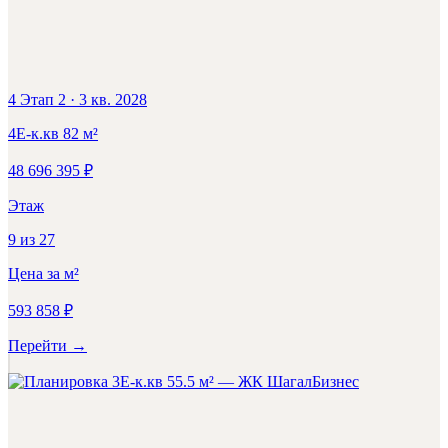
4 Этап 2
·
3 кв. 2028
4Е-к.кв
82
м²
48 696 395
₽
Этаж
9
из
27
Цена за м²
593 858
₽
Перейти
→
Бизнес