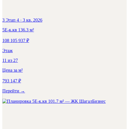
3 Этап 4
·
3 кв. 2026
5Е-к.кв
136.3
м²
108 105 937
₽
Этаж
11
из
27
Цена за м²
793 147
₽
Перейти
→
Бизнес