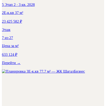
5 Этап 2
·
3 кв. 2028
2Е-к.кв
37
м²
23 425 582
₽
Этаж
7
из
27
Цена за м²
633 124
₽
Перейти
→
Бизнес