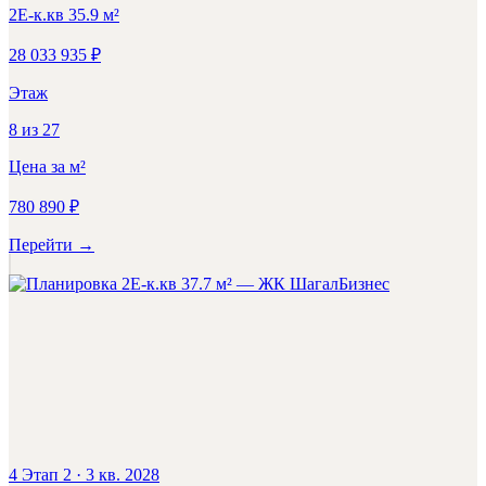
2Е-к.кв
35.9
м²
28 033 935
₽
Этаж
8
из
27
Цена за м²
780 890
₽
Перейти
→
Бизнес
4 Этап 2
·
3 кв. 2028