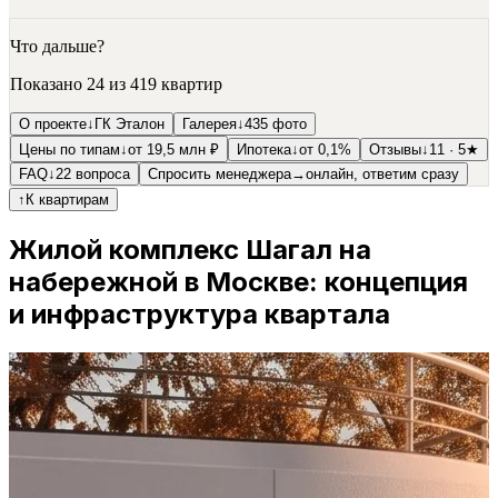
Что дальше?
Показано
24
из
419
квартир
О проекте
↓
ГК Эталон
Галерея
↓
435 фото
Цены по типам
↓
от 19,5 млн ₽
Ипотека
↓
от 0,1%
Отзывы
↓
11 · 5★
FAQ
↓
22 вопроса
Спросить менеджера
→
онлайн, ответим сразу
↑
К квартирам
Жилой комплекс Шагал на
набережной в Москве: концепция
и инфраструктура квартала