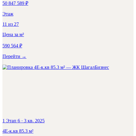
50 847 589
₽
Этаж
11
из
27
Цена за м²
590 564
₽
Перейти
→
Бизнес
1 Этап 6
·
3 кв. 2025
4Е-к.кв
85.3
м²