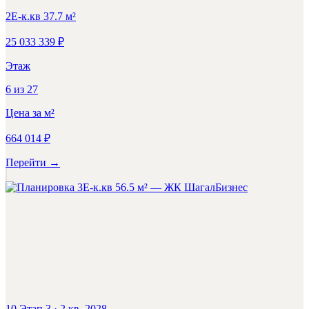
2Е-к.кв
37.7
м²
25 033 339
₽
Этаж
6
из
27
Цена за м²
664 014
₽
Перейти
→
Бизнес
10 Этап 3
·
2 кв. 2028