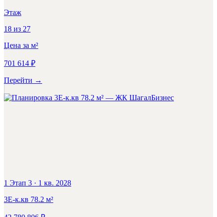
Этаж
18
из
27
Цена за м²
701 614
₽
Перейти
→
Бизнес
1 Этап 3
·
1 кв. 2028
3Е-к.кв
78.2
м²