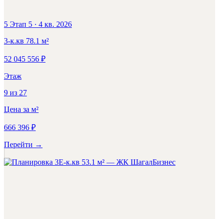
5 Этап 5
·
4 кв. 2026
3-к.кв
78.1
м²
52 045 556
₽
Этаж
9
из
27
Цена за м²
666 396
₽
Перейти
→
Бизнес