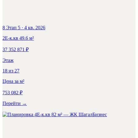
8 Этап 5
·
4 кв. 2026
2Е-к.кв
49.6
м²
37 352 871
₽
Этаж
18
из
27
Цена за м²
753 082
₽
Перейти
→
Бизнес