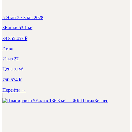
5 Этап 2
·
3 кв. 2028
3Е-к.кв
53.1
м²
39 855 457
₽
Этаж
21
из
27
Цена за м²
750 574
₽
Перейти
→
Бизнес