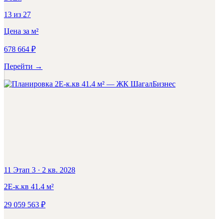
13
из
27
Цена за м²
678 664
₽
Перейти
→
Бизнес
11 Этап 3
·
2 кв. 2028
2Е-к.кв
41.4
м²
29 059 563
₽