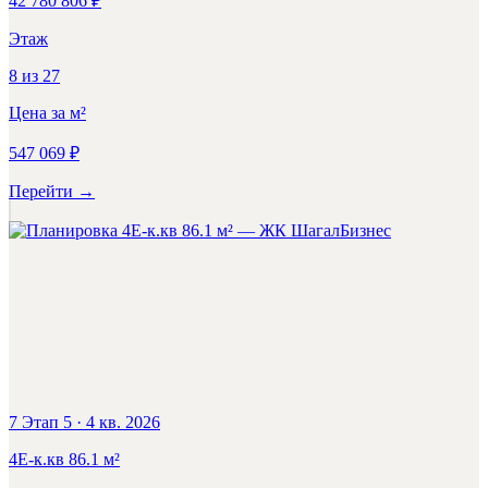
42 780 806
₽
Этаж
8
из
27
Цена за м²
547 069
₽
Перейти
→
Бизнес
7 Этап 5
·
4 кв. 2026
4Е-к.кв
86.1
м²