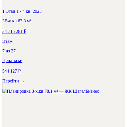
1 Этап 1
·
4 кв. 2028
3Е-к.кв
63.8
м²
34 715 281
₽
Этаж
7
из
27
Цена за м²
544 127
₽
Перейти
→
Бизнес