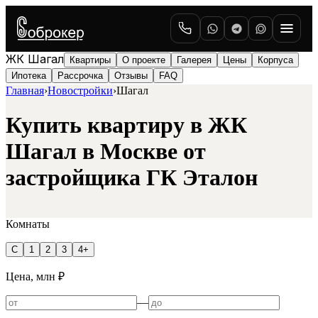
ЖК
Шагал
Квартиры
О проекте
Галерея
Цены
Корпуса
Ипотека
Рассрочка
Отзывы
FAQ
Главная
›
Новостройки
›
Шагал
Купить квартиру в ЖК
Шагал
в Москве
от
застройщика ГК Эталон
Комнаты
С
1
2
3
4+
Цена, млн ₽
—