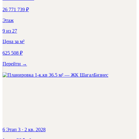
26 771 739
₽
Этаж
9
из
27
Цена за м²
625 508
₽
Перейти
→
Бизнес
6 Этап 3
·
2 кв. 2028