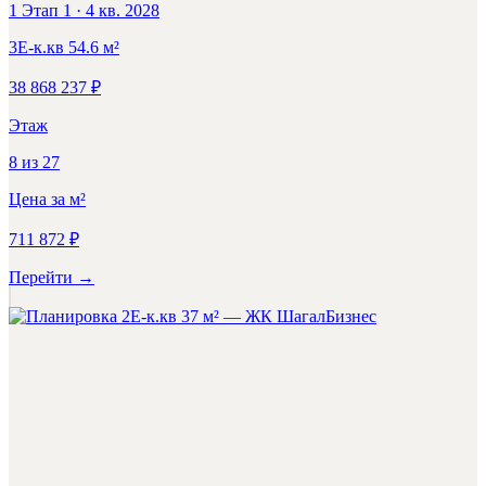
1 Этап 1
·
4 кв. 2028
3Е-к.кв
54.6
м²
38 868 237
₽
Этаж
8
из
27
Цена за м²
711 872
₽
Перейти
→
Бизнес