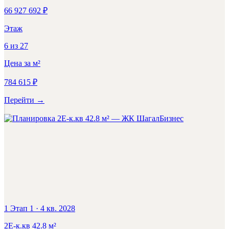
66 927 692
₽
Этаж
6
из
27
Цена за м²
784 615
₽
Перейти
→
Бизнес
1 Этап 1
·
4 кв. 2028
2Е-к.кв
42.8
м²