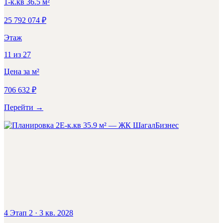
1-к.кв
36.5
м²
25 792 074
₽
Этаж
11
из
27
Цена за м²
706 632
₽
Перейти
→
Бизнес
4 Этап 2
·
3 кв. 2028