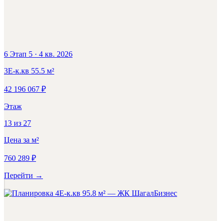
6 Этап 5
·
4 кв. 2026
3Е-к.кв
55.5
м²
42 196 067
₽
Этаж
13
из
27
Цена за м²
760 289
₽
Перейти
→
Бизнес