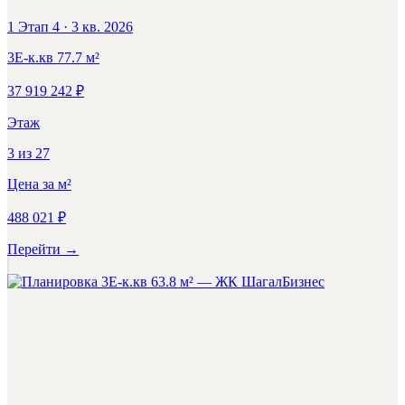
1 Этап 4
·
3 кв. 2026
3Е-к.кв
77.7
м²
37 919 242
₽
Этаж
3
из
27
Цена за м²
488 021
₽
Перейти
→
Бизнес