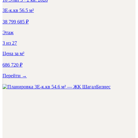
3Е-к.кв
56.5
м²
38 799 685
₽
Этаж
3
из
27
Цена за м²
686 720
₽
Перейти
→
Бизнес