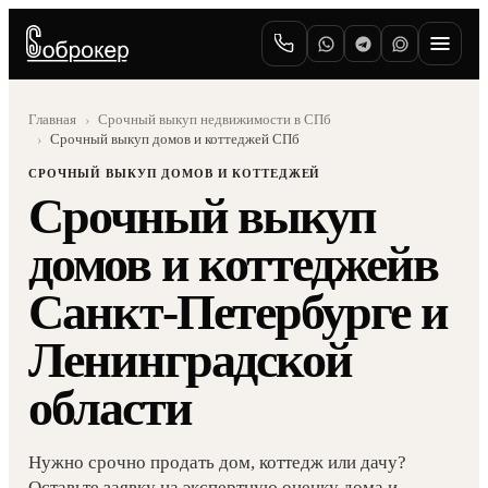
Главная
Срочный выкуп недвижимости в СПб
›
Срочный выкуп домов и коттеджей СПб
›
СРОЧНЫЙ ВЫКУП ДОМОВ И КОТТЕДЖЕЙ
Срочный выкуп
домов и коттеджей
в
Санкт-Петербурге и
Ленинградской
области
Нужно срочно продать дом, коттедж или дачу?
Оставьте заявку на экспертную оценку дома и