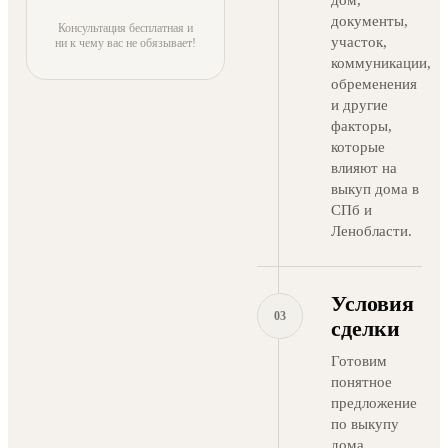
дом,
документы,
Консультация бесплатная и
участок,
ни к чему вас не обязывает!
коммуникации,
обременения
и другие
факторы,
которые
влияют на
выкуп дома в
СПб и
Ленобласти.
Условия
03
сделки
Готовим
понятное
предложение
по выкупу
дома,