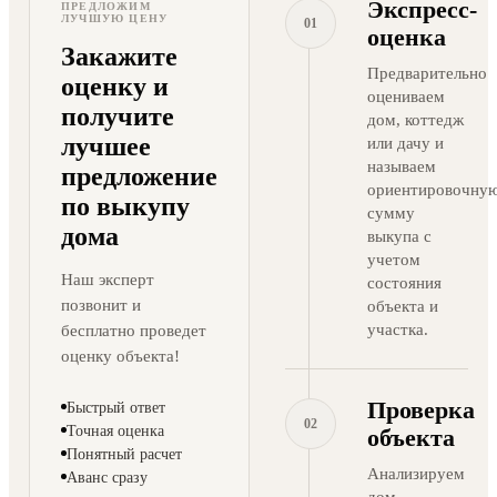
Экспресс-
ПРЕДЛОЖИМ
ЛУЧШУЮ ЦЕНУ
01
оценка
Закажите
Предварительно
оценку и
оцениваем
получите
дом, коттедж
лучшее
или дачу и
называем
предложение
ориентировочну
по выкупу
сумму
дома
выкупа с
учетом
Наш эксперт
состояния
позвонит и
объекта и
участка.
бесплатно проведет
оценку объекта!
Проверка
Быстрый ответ
02
Точная оценка
объекта
Понятный расчет
Анализируем
Аванс сразу