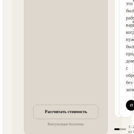
это
дома
был
без
раб
лишн
вар
суеты
ког
нуж
был
про
дом
с
обр
без
зат
С
С
И
5 ★
5
Рассчитать стоимость
Консультация бесплатна.
1
–
из