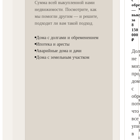
Сумма всей выкупленной нами
с
обр
долгам
недвижимости. Посмотрите, как
—
—
вык
мы помогли другим — и решите,
выкуп
за
подходит ли вам такой подход.
за
8
7
150
400
000
Дома с долгами и обременением
000
₽
₽
Ипотека и аресты
Аварийные дома и дачи
Дол
Нужн
Дома с земельным участком
не
было
мог
срочн
про
прода
дом
дом
с
с
обр
долга
пот
в
что
Ленин
все
облас
упи
Обыч
в
покуп