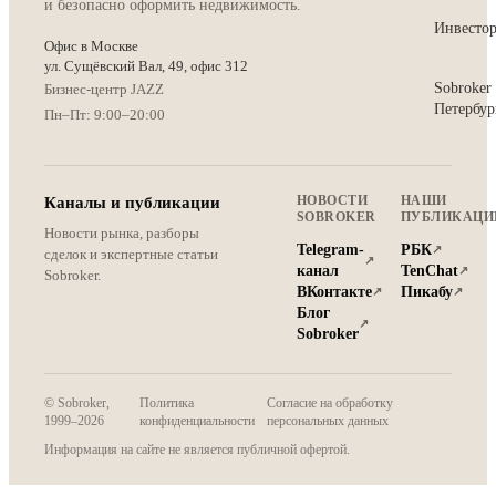
и безопасно оформить недвижимость.
Инвесто
Офис в Москве
ул. Сущёвский Вал, 49, офис 312
Sobroker
Бизнес-центр JAZZ
Петербур
Пн–Пт: 9:00–20:00
НОВОСТИ
НАШИ
Каналы и публикации
SOBROKER
ПУБЛИКАЦИ
Новости рынка, разборы
Telegram-
РБК
↗
сделок и экспертные статьи
↗
канал
TenChat
↗
Sobroker.
ВКонтакте
Пикабу
↗
↗
Блог
↗
Sobroker
© Sobroker,
Политика
Согласие на обработку
1999–
2026
конфиденциальности
персональных данных
Информация на сайте не является публичной офертой.