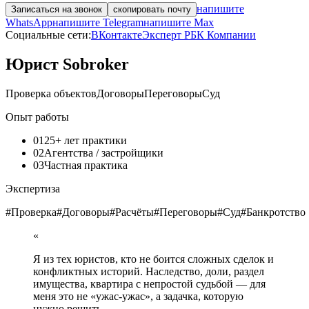
напишите
Записаться на звонок
скопировать почту
WhatsApp
напишите Telegram
напишите Max
Социальные сети:
ВКонтакте
Эксперт РБК Компании
Юрист Sobroker
Проверка объектов
Договоры
Переговоры
Суд
Опыт работы
01
25+ лет практики
02
Агентства / застройщики
03
Частная практика
Экспертиза
#
Проверка
#
Договоры
#
Расчёты
#
Переговоры
#
Суд
#
Банкротство
«
Я из тех юристов, кто не боится сложных сделок и
конфликтных историй. Наследство, доли, раздел
имущества, квартира с непростой судьбой — для
меня это не «ужас-ужас», а задачка, которую
нужно решить.